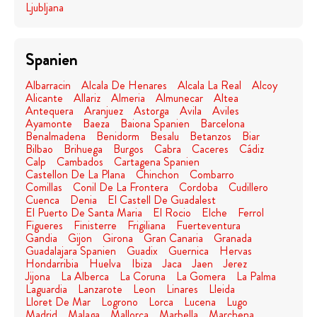
Ljubljana
Spanien
Albarracin
Alcala De Henares
Alcala La Real
Alcoy
Alicante
Allariz
Almeria
Almunecar
Altea
Antequera
Aranjuez
Astorga
Avila
Aviles
Ayamonte
Baeza
Baiona Spanien
Barcelona
Benalmadena
Benidorm
Besalu
Betanzos
Biar
Bilbao
Brihuega
Burgos
Cabra
Caceres
Cádiz
Calp
Cambados
Cartagena Spanien
Castellon De La Plana
Chinchon
Combarro
Comillas
Conil De La Frontera
Cordoba
Cudillero
Cuenca
Denia
El Castell De Guadalest
El Puerto De Santa Maria
El Rocio
Elche
Ferrol
Figueres
Finisterre
Frigiliana
Fuerteventura
Gandia
Gijon
Girona
Gran Canaria
Granada
Guadalajara Spanien
Guadix
Guernica
Hervas
Hondarribia
Huelva
Ibiza
Jaca
Jaen
Jerez
Jijona
La Alberca
La Coruna
La Gomera
La Palma
Laguardia
Lanzarote
Leon
Linares
Lleida
Lloret De Mar
Logrono
Lorca
Lucena
Lugo
Madrid
Malaga
Mallorca
Marbella
Marchena