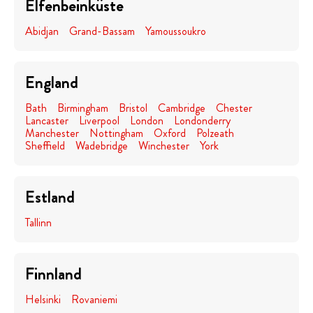
Elfenbeinküste
Abidjan
Grand-Bassam
Yamoussoukro
England
Bath
Birmingham
Bristol
Cambridge
Chester
Lancaster
Liverpool
London
Londonderry
Manchester
Nottingham
Oxford
Polzeath
Sheffield
Wadebridge
Winchester
York
Estland
Tallinn
Finnland
Helsinki
Rovaniemi