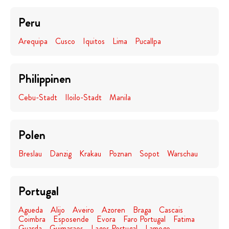
Peru
Arequipa
Cusco
Iquitos
Lima
Pucallpa
Philippinen
Cebu-Stadt
Iloilo-Stadt
Manila
Polen
Breslau
Danzig
Krakau
Poznan
Sopot
Warschau
Portugal
Agueda
Alijo
Aveiro
Azoren
Braga
Cascais
Coimbra
Esposende
Evora
Faro Portugal
Fatima
Guarda
Guimaraes
Lagos Portugal
Lamego