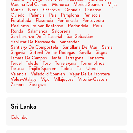
Medina Del Campo
Menorca
Merida Spanien
Mijas
Murcia
Nerja
O Grove
Orihuela
Ourense
Oviedo
Palencia
Pals
Pamplona
Peniscola
Peratallada
Plasencia
Ponferrada
Pontevedra
Real Sitio De San Ildefonso
Redondela
Reus
Ronda
Salamanca
Salobrena
San Lorenzo De El Escorial
San Sebastian
Sanlucar De Barrameda
Santander
Santiago De Compostela
Santillana Del Mar
Sarria
Segovia
Setenil De Las Bodegas
Sevilla
Sitges
Tamara De Campos
Tarifa
Tarragona
Teneriffa
Teruel
Toledo
Toro
Torrelaguna
Torremolinos
Tortosa
Trujillo Spanien
Tudela
Tui
Ubeda
Valencia
Valladolid Spanien
Vejer De La Frontera
Velez-Malaga
Vigo
Villajoyosa
Vitoria-Gasteiz
Zamora
Zaragoza
Sri Lanka
Colombo