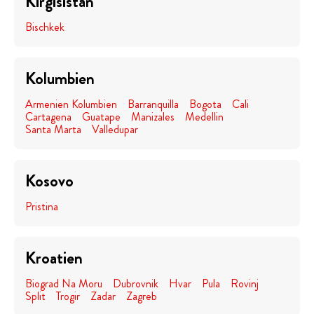
Kirgisistan
Bischkek
Kolumbien
Armenien Kolumbien
Barranquilla
Bogota
Cali
Cartagena
Guatape
Manizales
Medellin
Santa Marta
Valledupar
Kosovo
Pristina
Kroatien
Biograd Na Moru
Dubrovnik
Hvar
Pula
Rovinj
Split
Trogir
Zadar
Zagreb