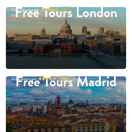
Free Tours London
11332
Bewertungen
4.91
Free Tours Madrid
452
Bewertungen
4.87