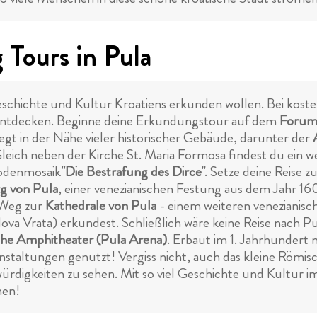
Tours in Pula
e Geschichte und Kultur Kroatiens erkunden wollen. Bei kos
 entdecken. Beginne deine Erkundungstour auf dem
Forum
iegt in der Nähe vieler historischer Gebäude, darunter der
eich neben der Kirche St. Maria Formosa findest du ein we
Bodenmosaik
"Die Bestrafung des Dirce
". Setze deine Reise z
g von Pula
, einer venezianischen Festung aus dem Jahr 160
 Weg zur
Kathedrale von Pula
- einem weiteren venezianisc
va Vrata) erkundest. Schließlich wäre keine Reise nach Pu
he Amphitheater (Pula Arena)
. Erbaut im 1. Jahrhundert 
staltungen genutzt! Vergiss nicht, auch das kleine Römi
digkeiten zu sehen. Mit so viel Geschichte und Kultur im
hen!