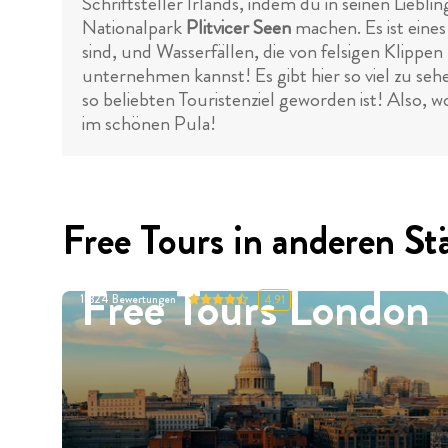
Schriftsteller Irlands, indem du in seinen Li
Nationalpark
Plitvicer Seen
machen. Es ist eine
sind, und Wasserfällen, die von felsigen Klippen
unternehmen kannst! Es gibt hier so viel zu sehe
so beliebten Touristenziel geworden ist! Also,
im schönen Pula!
Free Tours in anderen St
Free Tours London
11324
Bewertungen
4.91