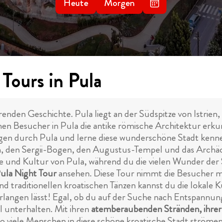
Heute
Morgen
Tours in Pula
erenden Geschichte. Pula liegt an der Südspitze von Istrien,
en Besucher in Pula die antike römische Architektur erk
gen durch Pula und lerne diese wunderschöne Stadt kenn
m, den Sergii-Bogen, den Augustus-Tempel und das Arch
hte und Kultur von Pula, während du die vielen Wunder de
ula Night Tour
ansehen. Diese Tour nimmt die Besucher mit
d traditionellen kroatischen Tänzen kannst du die lokale 
erlangen lässt! Egal, ob du auf der Suche nach Entspannun
l unterhalten. Mit ihren
atemberaubenden Stränden, ihrer 
 so viele Menschen in diese schöne kroatische Stadt ströme