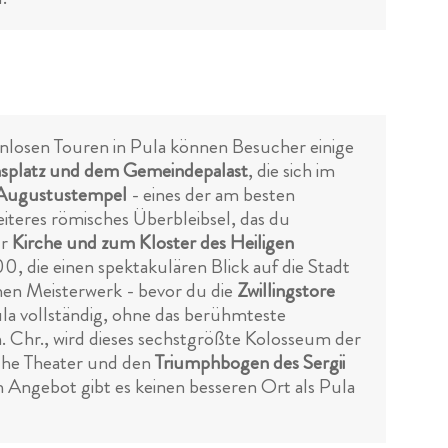
tenlosen Touren in Pula können Besucher einige
splatz und dem Gemeindepalast
, die sich im
Augustustempel
- eines der am besten
iteres römisches Überbleibsel, das du
ur
Kirche und zum Kloster des Heiligen
0, die einen spektakulären Blick auf die Stadt
hen Meisterwerk - bevor du die
Zwillingstore
la vollständig, ohne das berühmteste
n. Chr., wird dieses sechstgrößte Kolosseum der
sche Theater und den
Triumphbogen des Sergii
 Angebot gibt es keinen besseren Ort als Pula