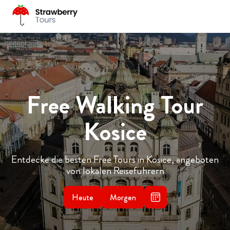
Free Walking Tour
Kosice
Entdecke die besten Free Tours in Kosice, angeboten
von lokalen Reiseführern
Heute
Morgen