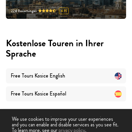
224
Bewertungen
4.91
Kostenlose Touren in Ihrer
Sprache
Free Tours
Kosice
English
Free Tours
Kosice
Español
We use cookies to improve your user experiences
and you can enable and disable services as you see fit.
To learn more, see our
privacy policy
.