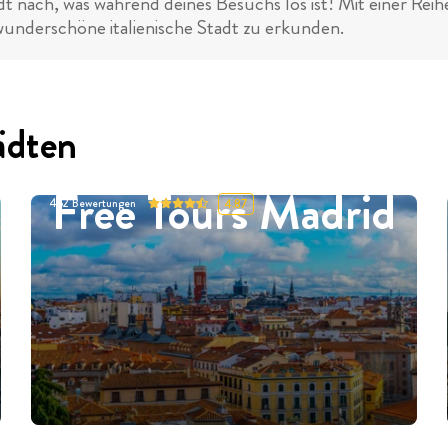
dt nach, was während deines Besuchs los ist! Mit einer Rei
 wunderschöne italienische Stadt zu erkunden.
ädten
Free Tours Madrid
452
Bewertungen
4.87