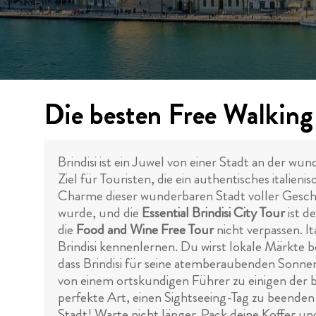
Die besten Free Walking 
Brindisi ist ein Juwel von einer Stadt an der wu
Ziel für Touristen, die ein authentisches itali
Charme dieser wunderbaren Stadt voller Geschi
wurde, und die
Essential Brindisi City Tour
ist d
die
Food and Wine Free Tour
nicht verpassen. I
Brindisi kennenlernen. Du wirst lokale Märkte 
dass Brindisi für seine atemberaubenden Sonn
von einem ortskundigen Führer zu einigen der 
perfekte Art, einen Sightseeing-Tag zu beenden
Stadt! Warte nicht länger. Pack deine Koffer und 