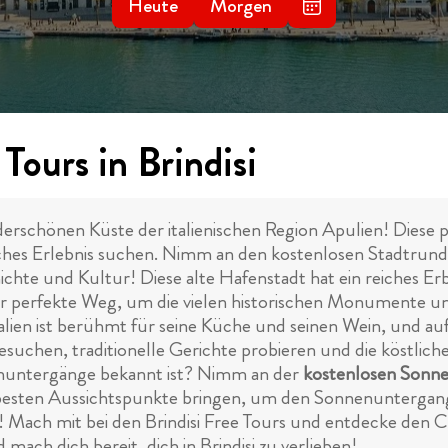
Heute
Morgen
Tours in Brindisi
nderschönen Küste der italienischen Region Apulien! Diese p
enisches Erlebnis suchen. Nimm an den kostenlosen Stadtrund
chte und Kultur! Diese alte Hafenstadt hat ein reiches Er
er perfekte Weg, um die vielen historischen Monumente 
talien ist berühmt für seine Küche und seinen Wein, und a
besuchen, traditionelle Gerichte probieren und die köstlic
enuntergänge bekannt ist? Nimm an der
kostenlosen Sonne
besten Aussichtspunkte bringen, um den Sonnenuntergang 
! Mach mit bei den Brindisi Free Tours und entdecke den 
mach dich bereit, dich in Brindisi zu verlieben!