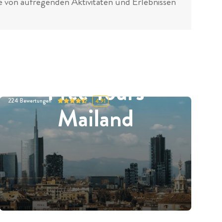
he von aufregenden Aktivitäten und Erlebnissen
Free Tours
224
Bewertungen
4.91
Mailand