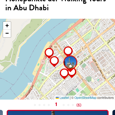
in Abu Dhabi
+
−
Leaflet
|
©
OpenStreetMap
contributors
1
(
6
)