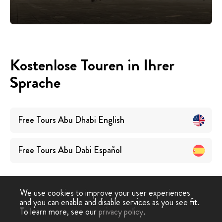
Kostenlose Touren in Ihrer
Sprache
Free Tours
Abu Dhabi
English
Free Tours
Abu Dabi
Español
We use cookies to improve your user experiences
and you can enable and disable services as you see fit.
To learn more, see our
privacy policy
.
Free Walking Tour
›
Abu Dhabi