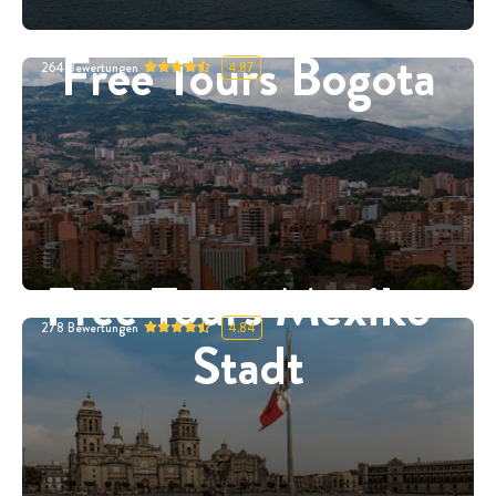
Free Tours Bogota
264
Bewertungen
4.87
Free Tours Mexiko-
278
Bewertungen
4.84
Stadt