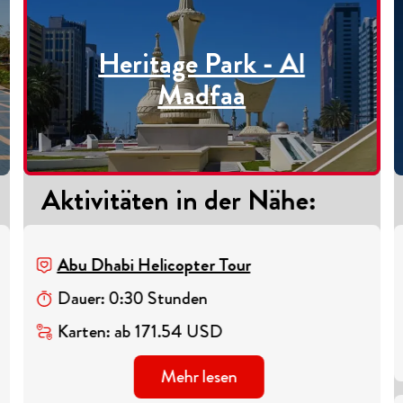
Heritage Park - Al
Madfaa
Aktivitäten in der Nähe
:
Abu Dhabi Helicopter Tour
Dauer
:
0
:
30
Stunden
Karten
:
ab
171.54
USD
Mehr lesen