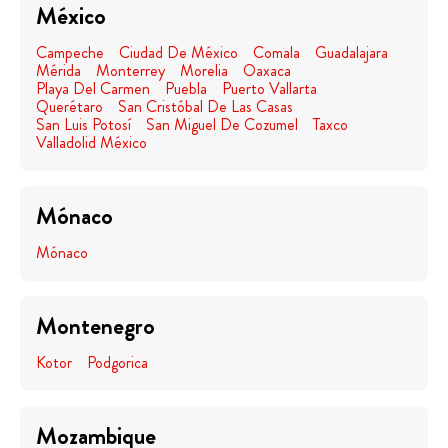
México
Campeche
Ciudad De México
Comala
Guadalajara
Mérida
Monterrey
Morelia
Oaxaca
Playa Del Carmen
Puebla
Puerto Vallarta
Querétaro
San Cristóbal De Las Casas
San Luis Potosí
San Miguel De Cozumel
Taxco
Valladolid México
Mónaco
Mónaco
Montenegro
Kotor
Podgorica
Mozambique