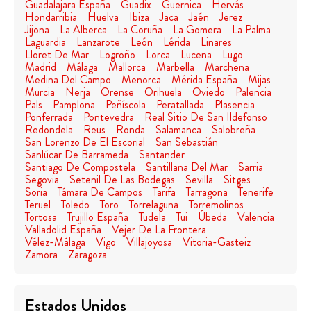
Guadalajara España
Guadix
Guernica
Hervás
Hondarribia
Huelva
Ibiza
Jaca
Jaén
Jerez
Jijona
La Alberca
La Coruña
La Gomera
La Palma
Laguardia
Lanzarote
León
Lérida
Linares
Lloret De Mar
Logroño
Lorca
Lucena
Lugo
Madrid
Málaga
Mallorca
Marbella
Marchena
Medina Del Campo
Menorca
Mérida España
Mijas
Murcia
Nerja
Orense
Orihuela
Oviedo
Palencia
Pals
Pamplona
Peñíscola
Peratallada
Plasencia
Ponferrada
Pontevedra
Real Sitio De San Ildefonso
Redondela
Reus
Ronda
Salamanca
Salobreña
San Lorenzo De El Escorial
San Sebastián
Sanlúcar De Barrameda
Santander
Santiago De Compostela
Santillana Del Mar
Sarria
Segovia
Setenil De Las Bodegas
Sevilla
Sitges
Soria
Támara De Campos
Tarifa
Tarragona
Tenerife
Teruel
Toledo
Toro
Torrelaguna
Torremolinos
Tortosa
Trujillo España
Tudela
Tui
Úbeda
Valencia
Valladolid España
Vejer De La Frontera
Vélez-Málaga
Vigo
Villajoyosa
Vitoria-Gasteiz
Zamora
Zaragoza
Estados Unidos