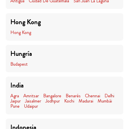
Antigua
Ciudad De Guatemala
San Juan La Laguna
Hong Kong
Hong Kong
Hungría
Budapest
India
Agra
Amritsar
Bangalore
Benarés
Chennai
Delhi
Jaipur
Jaisalmer
Jodhpur
Kochi
Madurai
Mumbái
Pune
Udaipur
Indonesia