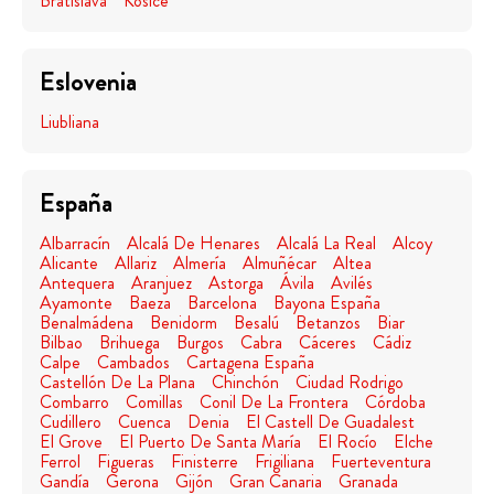
Bratislava
Kosice
Eslovenia
Liubliana
España
Albarracín
Alcalá De Henares
Alcalá La Real
Alcoy
Alicante
Allariz
Almería
Almuñécar
Altea
Antequera
Aranjuez
Astorga
Ávila
Avilés
Ayamonte
Baeza
Barcelona
Bayona España
Benalmádena
Benidorm
Besalú
Betanzos
Biar
Bilbao
Brihuega
Burgos
Cabra
Cáceres
Cádiz
Calpe
Cambados
Cartagena España
Castellón De La Plana
Chinchón
Ciudad Rodrigo
Combarro
Comillas
Conil De La Frontera
Córdoba
Cudillero
Cuenca
Denia
El Castell De Guadalest
El Grove
El Puerto De Santa María
El Rocío
Elche
Ferrol
Figueras
Finisterre
Frigiliana
Fuerteventura
Gandía
Gerona
Gijón
Gran Canaria
Granada