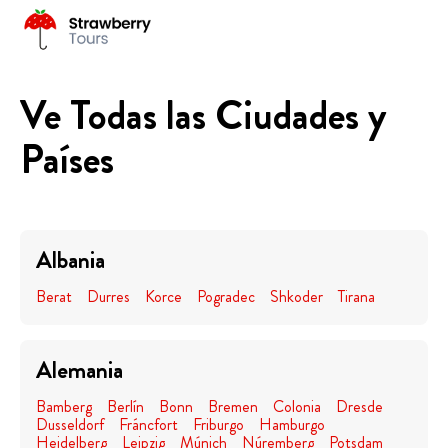
Ve Todas las Ciudades y
Países
Albania
Berat
Durres
Korce
Pogradec
Shkoder
Tirana
Alemania
Bamberg
Berlín
Bonn
Bremen
Colonia
Dresde
Dusseldorf
Fráncfort
Friburgo
Hamburgo
Heidelberg
Leipzig
Múnich
Núremberg
Potsdam