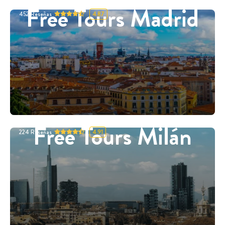
Free Tours Madrid
452
Reseñas
4.87
Free Tours Milán
224
Reseñas
4.91