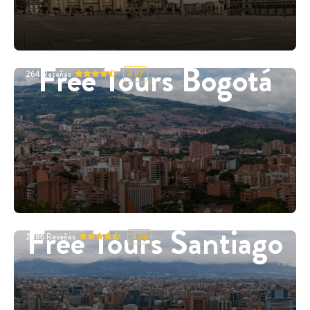
Free Tours Bogotá
264
Reseñas
4.87
Free Tours Santiago
2886
Reseñas
4.95