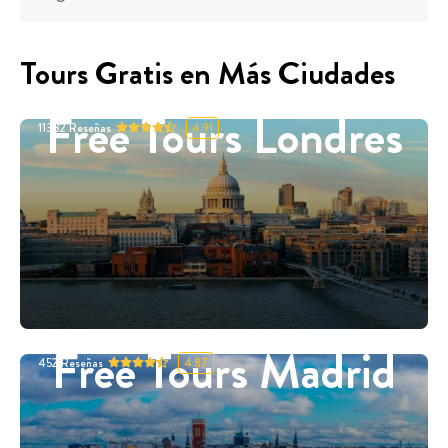
Tours Gratis en Más Ciudades
Free Tours Londres
11332
Reseñas
4.91
Free Tours Madrid
452
Reseñas
4.87