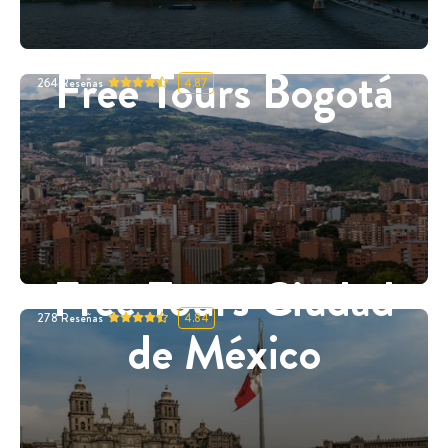
Free Tours Bogotá
264
Reseñas
4.87
Free Tours Ciudad
278
Reseñas
4.84
de México