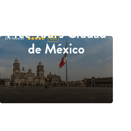
Free Tours Ciudad
278
Reseñas
4.84
de México