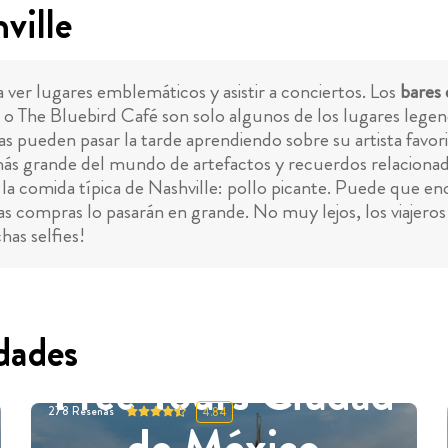
ville
a ver lugares emblemáticos y asistir a conciertos. Los
bares
The Bluebird Café son solo algunos de los lugares legenda
as pueden pasar la tarde aprendiendo sobre su artista favo
más grande del mundo de artefactos y recuerdos relacionad
ar la comida típica de Nashville: pollo picante. Puede que 
 las compras lo pasarán en grande. No muy lejos, los viaje
has selfies!
dades
Free Tours Ciudad
278
Reseñas
4.84
de México