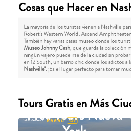
Cosas que Hacer en Nash
La mayoría de los turistas vienen a Nashville par
Robert's Western World, Ascend Amphitheater o 
También hay varias casas museo donde los turist
Museo Johnny Cash
, que guarda la colección 
ningún viajero puede irse de la ciudad sin prob
en 12 South, un barrio chic donde los adictos a
Nashville"
. ¡Es el lugar perfecto para tomar muc
Tours Gratis en Más Ciu
Free Tours Nueva
544
Reseñas
4.88
York