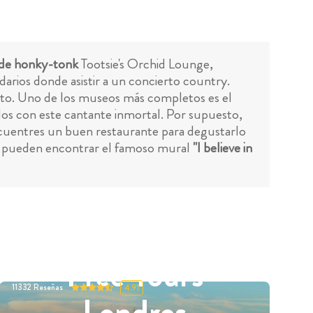
 de honky-tonk
Tootsie's Orchid Lounge,
rios donde asistir a un concierto country.
rito. Uno de los museos más completos es el
os con este cantante inmortal. Por supuesto,
encuentres un buen restaurante para degustarlo
ros pueden encontrar el famoso mural
"I believe in
Free Tours
11332
Reseñas
4.91
Londres