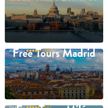
Free Tours Madrid
452
Reseñas
4.87
224
Reseñas
4.91