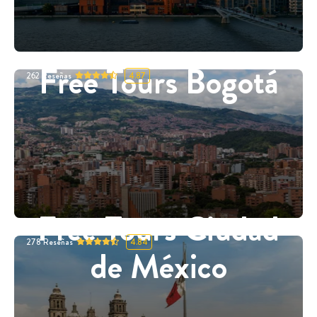
Free Tours Bogotá
262
Reseñas
4.87
Free Tours Ciudad
278
Reseñas
4.84
de México