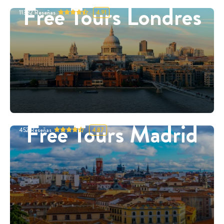
Free Tours Londres
11332
Reseñas
4.91
Free Tours Madrid
452
Reseñas
4.87