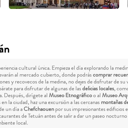
uán
eriencia cultural única. Empieza el día explorando la medi
llevarán al mercado cubierto, donde podrás
comprar recuer
ones y recovecos de la medina, no dejes de disfrutar de su 
párate para disfrutar de algunas de las
delicias locales
, como
a. Después, dirígete al
Museo Etnográfico
o al
Museo Arq
 en la ciudad, haz una excursión a las cercanas
montañas de
de un día a
Chefchaouen
por sus impresionantes edificios 
staurantes de Tetuán antes de salir a dar un paseo nocturn
biente local.