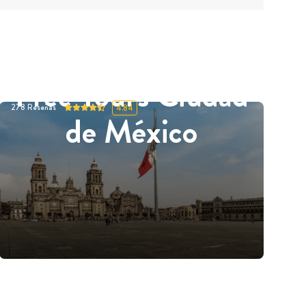
Free Tours Ciudad
278
Reseñas
4.84
de México