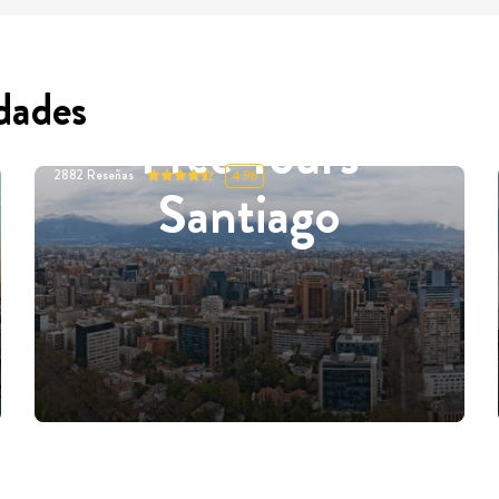
dades
Free Tours
2882
Reseñas
4.96
Santiago