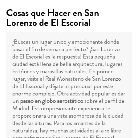
Cosas que Hacer en San
Lorenzo de El Escorial
¿Buscas un lugar único y emocionante donde
pasar el fin de semana perfecto? ¡San Lorenzo
de El Escorial es la respuesta! Esta pequeña
ciudad está llena de bella arquitectura, lugares
históricos y maravillas naturales. En primer
lugar, visita el Real Monasterio de San Lorenzo
de El Escorial y déjate impresionar por este
enorme complejo. Otra actividad popular es dar
un
paseo en globo aerostático
sobre el perfil de
Madrid. Esta impresionante experiencia te
proporcionará una vista asombrosa de la ciudad
desde las alturas. Para los amantes de la
naturaleza, hay muchas actividades al aire libre
para disfrutar en San Lorenzo de El Escorial,