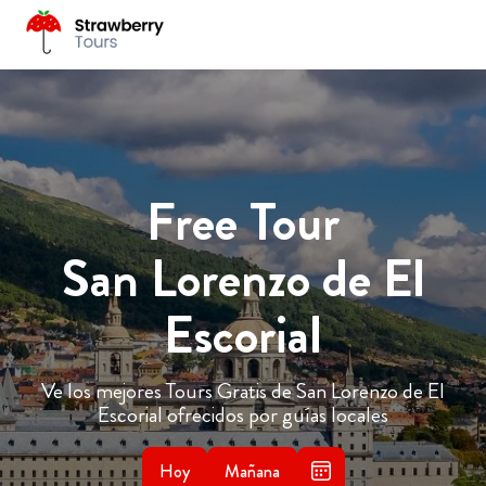
Free Tour
San Lorenzo de El
Escorial
Ve los mejores Tours Gratis de San Lorenzo de El
Escorial ofrecidos por guías locales
Hoy
Mañana