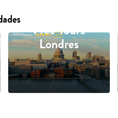
dades
Free Tours
11324
Reseñas
4.91
Londres