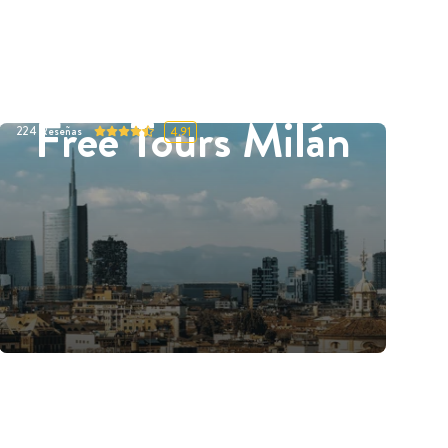
Free Tours Milán
224
Reseñas
4.91