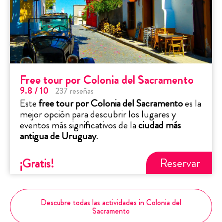
Free tour por Colonia del Sacramento
9.8
/ 10
237
reseñas
Este
free tour por Colonia del Sacramento
es la
mejor opción para descubrir los lugares y
eventos más significativos de la
ciudad más
antigua de Uruguay
.
Reservar
¡Gratis
!
Descubre todas las actividades in Colonia del
Sacramento