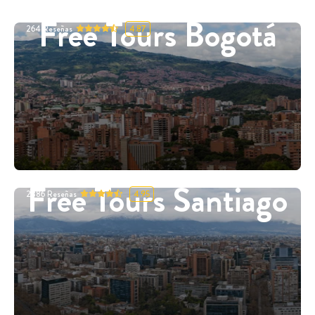
Free Tours Bogotá
264
Reseñas
4.87
Free Tours Santiago
2886
Reseñas
4.95