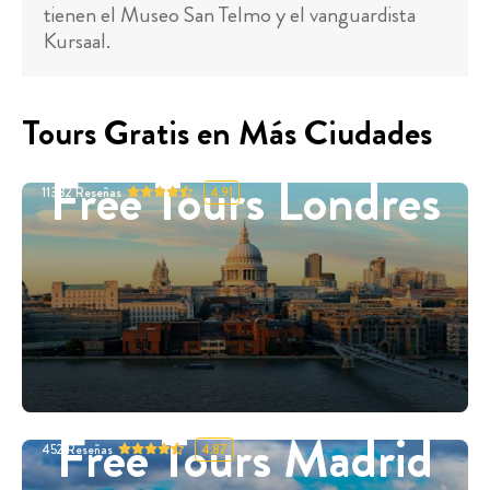
tienen el Museo San Telmo y el vanguardista
Kursaal.
Tours Gratis en Más Ciudades
Free Tours Londres
11332
Reseñas
4.91
Free Tours Madrid
452
Reseñas
4.87