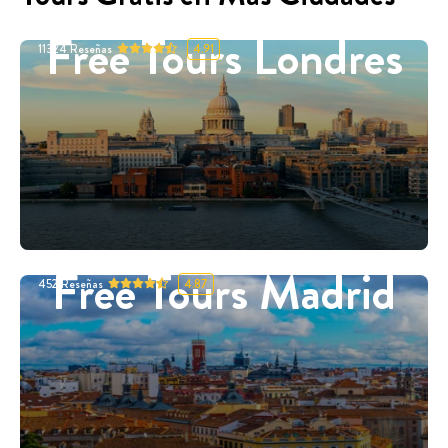
Free Tours Londres
11324
Reseñas
4.91
Free Tours Madrid
452
Reseñas
4.87