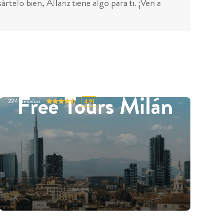
telo bien, Allariz tiene algo para ti. ¡Ven a
Free Tours Milán
224
Reseñas
4.91