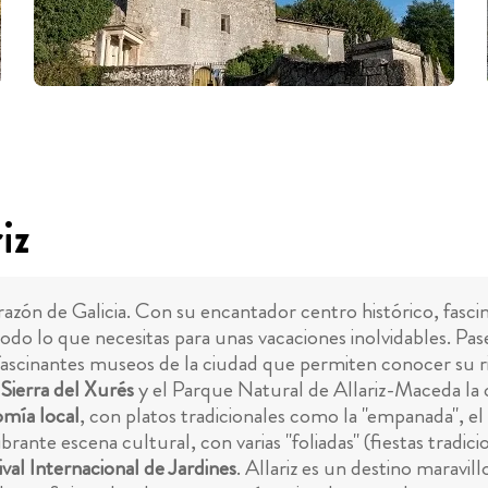
iz
orazón de Galicia. Con su encantador centro histórico, fasc
e todo lo que necesitas para unas vacaciones inolvidables. Pa
 fascinantes museos de la ciudad que permiten conocer su r
a
Sierra del Xurés
y el Parque Natural de Allariz-Maceda la c
mía local
, con platos tradicionales como la "empanada", el 
ibrante escena cultural, con varias "foliadas" (fiestas tradici
ival Internacional de Jardines
. Allariz es un destino maravil