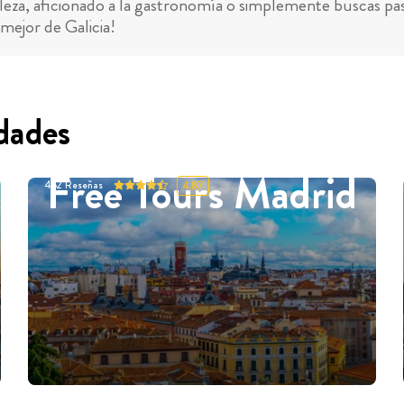
aleza, aficionado a la gastronomía o simplemente buscas pasár
 mejor de Galicia!
dades
Free Tours Madrid
452
Reseñas
4.87