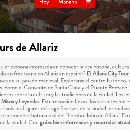
Hoy
Mañana
rs de Allariz
lquier persona interesada en conocer la rica historia, cultur
do en free tours en Allariz en español? El
Allariz City Tour
 través de su pasado medieval. Explorarás el centro histórico
como el Convento de Santa Clara y el Puente Romano. La v
entos sobre la cultura y las tradiciones de la ciudad. Los i
 Mitos y Leyendas
. Este recorrido lleva a los visitantes por 
isitarás los lugares más significativos de la ciudad, escuch
orprendente historia real del "hombre lobo de Allariz". En c
 de la ciudad. Con
guías bien informados y recorridos atrac