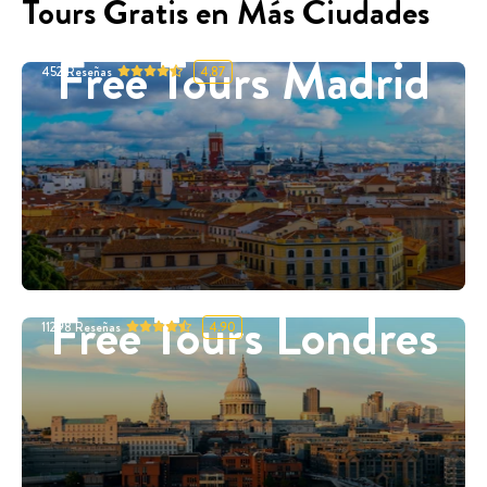
Tours Gratis en Más Ciudades
Free Tours Madrid
452
Reseñas
4.87
Free Tours Londres
11298
Reseñas
4.90