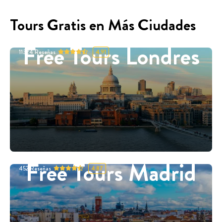
Tours Gratis en Más Ciudades
Free Tours Londres
11324
Reseñas
4.91
Free Tours Madrid
452
Reseñas
4.87