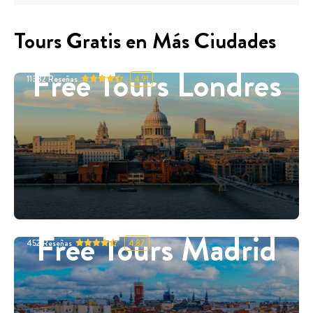
Tours Gratis en Más Ciudades
Free Tours Londres
11332
Reseñas
4.91
Free Tours Madrid
452
Reseñas
4.87