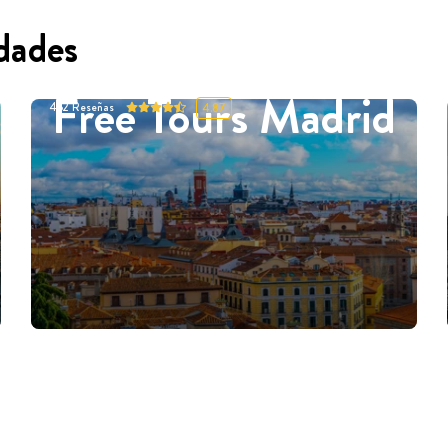
dades
Free Tours Madrid
452
Reseñas
4.87