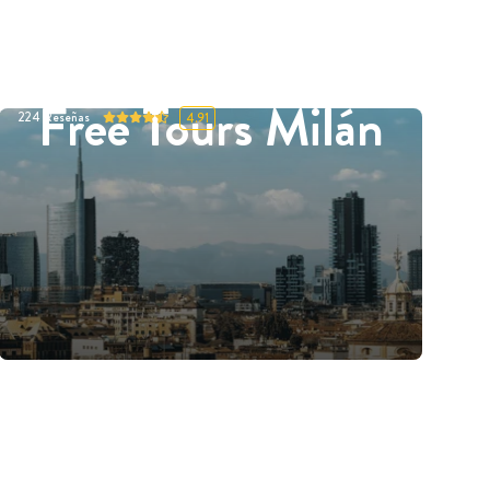
Free Tours Milán
224
Reseñas
4.91