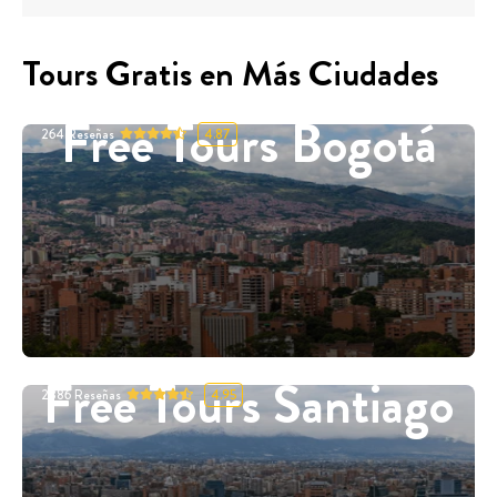
Tours Gratis en Más Ciudades
Free Tours Bogotá
264
Reseñas
4.87
Free Tours Santiago
2886
Reseñas
4.95