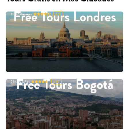
Free Tours Londres
11332
Reseñas
4.91
Free Tours Bogotá
264
Reseñas
4.87