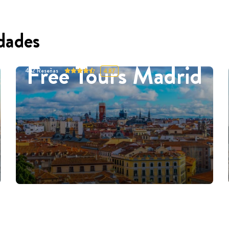
dades
Free Tours Madrid
452
Reseñas
4.87