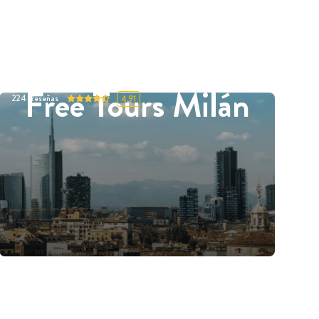
Free Tours Milán
224
Reseñas
4.91