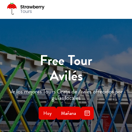
Free Tour
Avilés
Ve los mejores Tours Gratis de Avilés ofrecidos por
guías locales
Hoy
Mañana