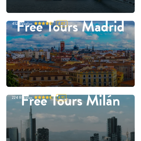
Free Tours Madrid
452
Reseñas
4.87
Free Tours Milán
224
Reseñas
4.91