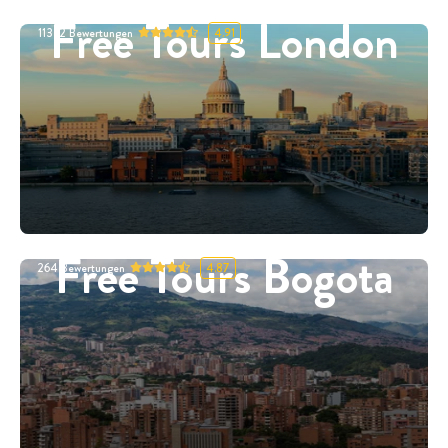
Free Tours London
11332
Bewertungen
4.91
Free Tours Bogota
264
Bewertungen
4.87