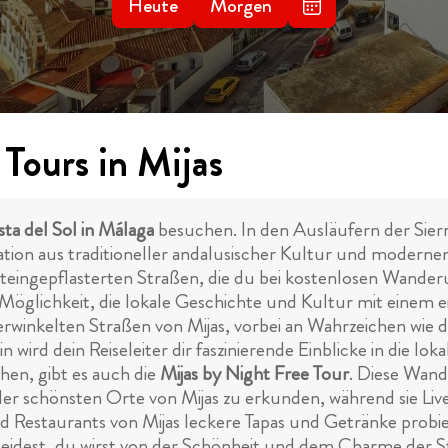
Heute
Morgen
Tours in Mijas
ta del Sol in Málaga
besuchen. In den Ausläufern der Sierr
tion aus traditioneller andalusischer Kultur und modernen 
steingepflasterten Straßen, die du bei kostenlosen Wande
 Möglichkeit, die lokale Geschichte und Kultur mit einem 
rwinkelten Straßen von Mijas, vorbei an Wahrzeichen wie de
wird dein Reiseleiter dir faszinierende Einblicke in die lo
chen, gibt es auch die
Mijas by Night Free Tour
. Diese Wand
der schönsten Orte von Mijas zu erkunden, während sie Li
 Restaurants von Mijas leckere Tapas und Getränke probiere
idest, du wirst von der Schönheit und dem Charme der St