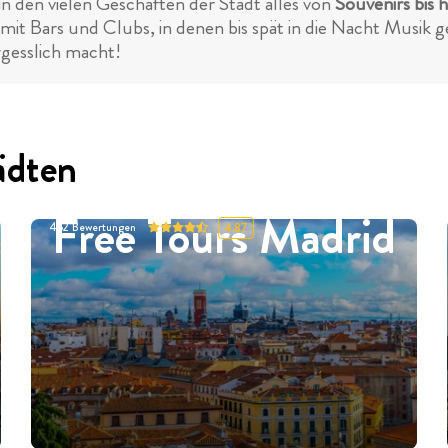
in den vielen Geschäften der Stadt alles von
Souvenirs bis 
mit Bars und Clubs, in denen bis spät in die Nacht Musik ge
ergesslich macht!
ädten
Free Tours Madrid
452
Bewertungen
4.87