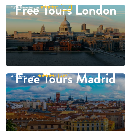
Free Tours London
11298
Bewertungen
4.90
Free Tours Madrid
452
Bewertungen
4.87