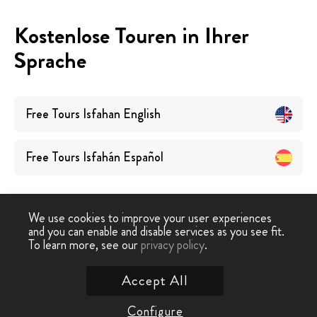
Kostenlose Touren in Ihrer
Sprache
Free Tours
Isfahan
English
Free Tours
Isfahán
Español
We use cookies to improve your user experiences
and you can enable and disable services as you see fit.
To learn more, see our
privacy policy
.
Free Walking Tour
›
Isfahan
Accept All
Kontaktieren Sie uns
Configure