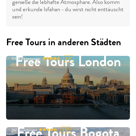
genieße die lebhafte Atmosphäre. Also komm
und erkunde Isfahan - du wirst nicht enttäuscht
sein!
Free Tours in anderen Städten
Free Tours London
11324
Bewertungen
4.91
Free Tours Bogota
262
Bewertungen
4.87