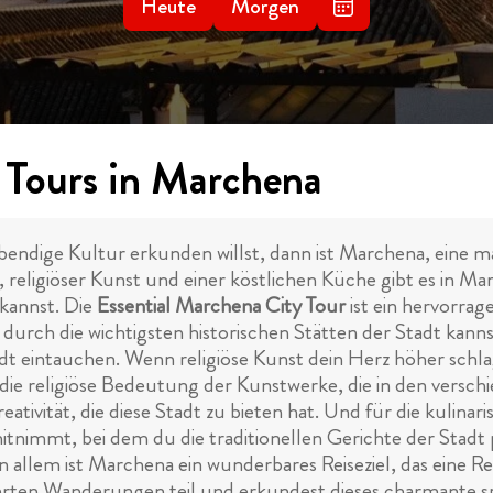
Heute
Morgen
 Tours in Marchena
dige Kultur erkunden willst, dann ist Marchena, eine male
 religiöser Kunst und einer köstlichen Küche gibt es in 
kannst. Die
Essential Marchena City Tour
ist ein hervorr
urch die wichtigsten historischen Stätten der Stadt kanns
t eintauchen. Wenn religiöse Kunst dein Herz höher schlage
 die religiöse Bedeutung der Kunstwerke, die in den versc
ivität, die diese Stadt zu bieten hat. Und für die kulinaris
 mitnimmt, bei dem du die traditionellen Gerichte der Stad
 allem ist Marchena ein wunderbares Reiseziel, das eine Re
rten Wanderungen teil und erkundest dieses charmante spa