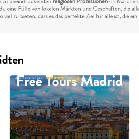
in zu beeindruckenden
religiösen Prozessionen
- in Marchen
u eine Fülle von lokalen Märkten und Geschäften, die alles
iel zu bieten, dass es das perfekte Ziel für alle ist, die e
ädten
Free Tours Madrid
452
Bewertungen
4.87