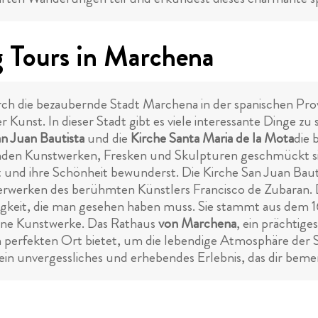
 Tours in Marchena
h die bezaubernde Stadt Marchena in der spanischen Provi
Kunst. In dieser Stadt gibt es viele interessante Dinge zu 
an Juan Bautista
und die
Kirche Santa Maria de la Mota
die 
den Kunstwerken, Fresken und Skulpturen geschmückt sind
t und ihre Schönheit bewunderst. Die Kirche San Juan Bau
werken des berühmten Künstlers Francisco de Zubaran.
igkeit, die man gesehen haben muss. Sie stammt aus dem 16
öne Kunstwerke. Das Rathaus
von Marchena
, ein prächtige
en perfekten Ort bietet, um die lebendige Atmosphäre der 
 ein unvergessliches und erhebendes Erlebnis, das dir bem