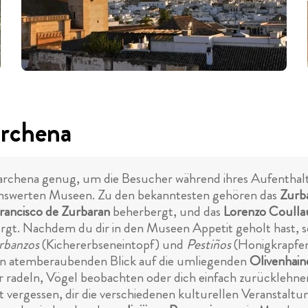
archena
n Marchena genug, um die Besucher während ihres Aufenthal
enswerten Museen. Zu den bekanntesten gehören das
Zurb
rancisco de Zurbaran
beherbergt, und das
Lorenzo Coull
. Nachdem du dir in den Museen Appetit geholt hast, soll
rbanzos
(Kichererbseneintopf) und
Pestiños
(Honigkrapfen
inen atemberaubenden Blick auf die umliegenden
Olivenhain
r radeln, Vögel beobachten oder dich einfach zurücklehn
ht vergessen, dir die verschiedenen kulturellen Veranstalt