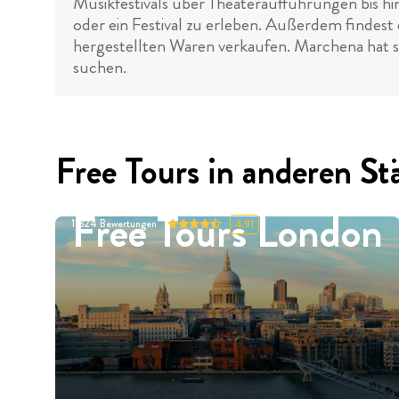
Musikfestivals über Theateraufführungen bis h
oder ein Festival zu erleben. Außerdem findest d
hergestellten Waren verkaufen. Marchena hat so v
suchen.
Free Tours in anderen St
Free Tours London
11324
Bewertungen
4.91