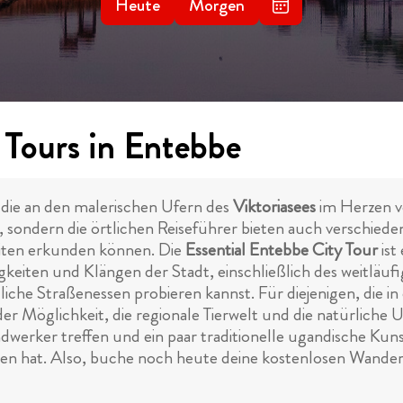
Heute
Morgen
 Tours in Entebbe
, die an den malerischen Ufern des
Viktoriasees
im Herzen vo
, sondern die örtlichen Reiseführer bieten auch verschied
iten erkunden können. Die
Essential Entebbe City Tour
ist
gkeiten und Klängen der Stadt, einschließlich des weitläu
che Straßenessen probieren kannst. Für diejenigen, die in 
der Möglichkeit, die regionale Tierwelt und die natürlic
ndwerker treffen und ein paar traditionelle ugandische K
u bieten hat. Also, buche noch heute deine kostenlosen Wa