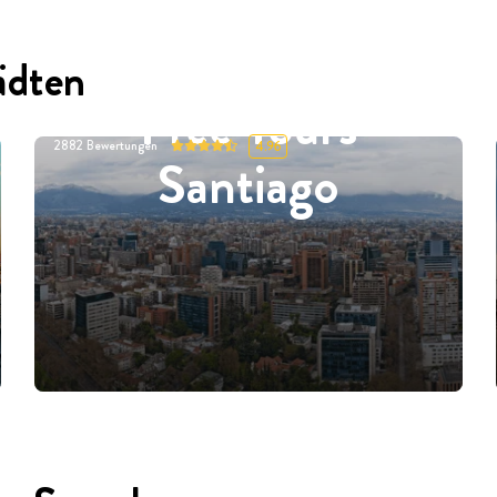
ädten
Free Tours
2882
Bewertungen
4.96
Santiago