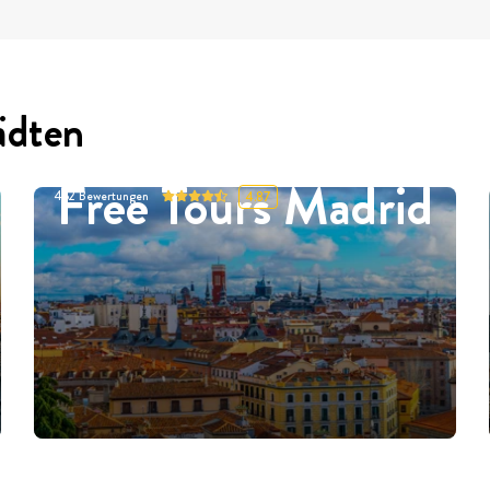
ädten
Free Tours Madrid
452
Bewertungen
4.87