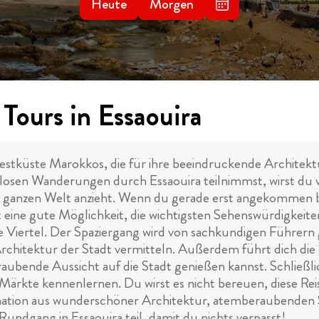
Heute
Morgen
Tours in Essaouira
estküste Marokkos, die für ihre beeindruckende Architektu
losen Wanderungen durch Essaouira teilnimmst, wirst du ve
r ganzen Welt anzieht. Wenn du gerade erst angekommen bis
 eine gute Möglichkeit, die wichtigsten Sehenswürdigkeite
 Viertel. Der Spaziergang wird von sachkundigen Führern ge
rchitektur der Stadt vermitteln. Außerdem führt dich die
bende Aussicht auf die Stadt genießen kannst. Schließli
Märkte kennenlernen. Du wirst es nicht bereuen, diese Rei
nation aus wunderschöner Architektur, atemberaubenden S
Rundgang in Essaouira teil, damit du nichts verpasst!