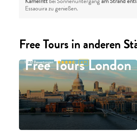
Kamelritt
bei Sonnenuntergang
am Strand ent
Essaouira zu genießen.
Free Tours in anderen St
Free Tours London
11332
Bewertungen
4.91