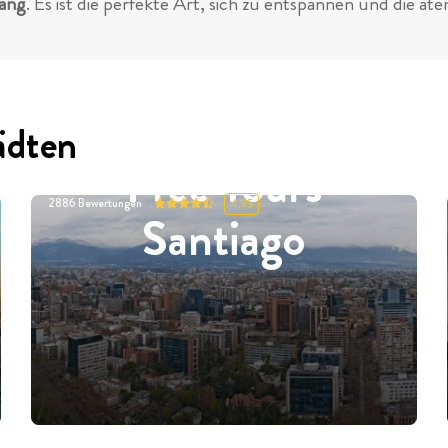
lang
. Es ist die perfekte Art, sich zu entspannen und die 
ädten
Free Tours
2886
Bewertungen
4.95
Santiago