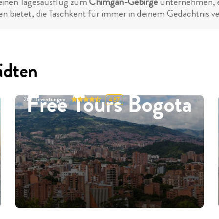
 einen Tagesausflug zum
Chimgan-Gebirge
unternehmen, ei
 bietet, die Taschkent für immer in deinem Gedächtnis v
ädten
Free Tours Bogota
262
Bewertungen
4.87