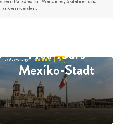
nem Paradies für Wanderer, Skifahrer und
erankern werden.
Free Tours
278
Bewertungen
4.84
Mexiko-Stadt