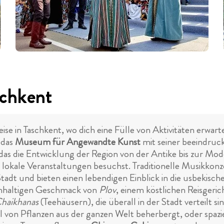
schkent
ise in Taschkent, wo dich eine Fülle von Aktivitäten erwar
 das
Museum für Angewandte Kunst
mit seiner beeindru
 das die Entwicklung der Region von der Antike bis zur Mo
u lokale Veranstaltungen besuchst. Traditionelle Musikkon
adt und bieten einen lebendigen Einblick in die usbekisch
ichhaltigen Geschmack von
Plov
, einem köstlichen Reisgeric
haikhanas
(Teehäusern), die überall in der Stadt verteilt s
hl von Pflanzen aus der ganzen Welt beherbergt, oder sp