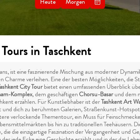
Heute
Morgen
 Tours in Taschkent
ans, ist eine faszinierende Mischung aus moderner Dynamik 
en Charme verleihen. Eine der besten Möglichkeiten, die St
Tashkent City Tour
bietet einen umfassenden Überblick über 
mam-Komplex
, dem geschäftigen
Chorsu-Basar
und dem 
ent erzählen. Für Kunstliebhaber ist der
Tashkent Art W
st und dich zu berühmten Galerien, Straßenkunst-Hotspot
eitere verlockende Thementour, ein Muss für Feinschmecker
bensmittelmärkten bis hin zu traditionellen Teehäusern. 
se, die die einzigartige Faszination der Vergangenheit un
n der jede Ecke eine Geschichte erzählt und in der das Leben