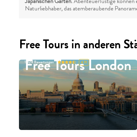
Japanischen Garten
. Abenteuerlustige können
Naturliebhaber, das atemberaubende Panoramen
Free Tours in anderen St
Free Tours London
11324
Bewertungen
4.91