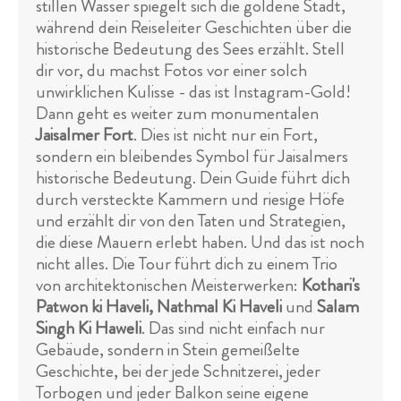
stillen Wasser spiegelt sich die goldene Stadt,
während dein Reiseleiter Geschichten über die
historische Bedeutung des Sees erzählt. Stell
dir vor, du machst Fotos vor einer solch
unwirklichen Kulisse - das ist Instagram-Gold!
Dann geht es weiter zum monumentalen
Jaisalmer Fort
. Dies ist nicht nur ein Fort,
sondern ein bleibendes Symbol für Jaisalmers
historische Bedeutung. Dein Guide führt dich
durch versteckte Kammern und riesige Höfe
und erzählt dir von den Taten und Strategien,
die diese Mauern erlebt haben. Und das ist noch
nicht alles. Die Tour führt dich zu einem Trio
von architektonischen Meisterwerken:
Kothari's
Patwon ki Haveli, Nathmal Ki Haveli
und
Salam
Singh Ki Haweli
. Das sind nicht einfach nur
Gebäude, sondern in Stein gemeißelte
Geschichte, bei der jede Schnitzerei, jeder
Torbogen und jeder Balkon seine eigene