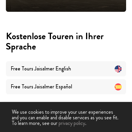
Kostenlose Touren in Ihrer
Sprache
Free Tours
Jaisalmer
English
Free Tours
Jaisalmer
Español
We use cookies to improve your user experiences
and you can enable and disable services as you see fit.
To learn more, see our
privacy policy
.
Free Walking Tour
›
Jaisalmer