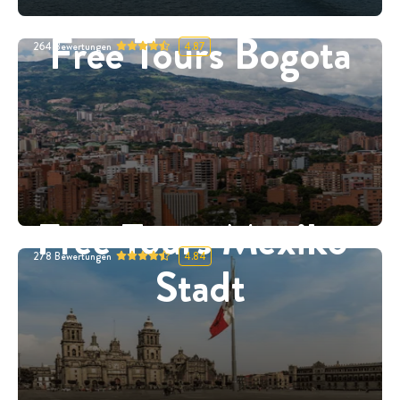
Free Tours Bogota
264
Bewertungen
4.87
Free Tours Mexiko-
278
Bewertungen
4.84
Stadt