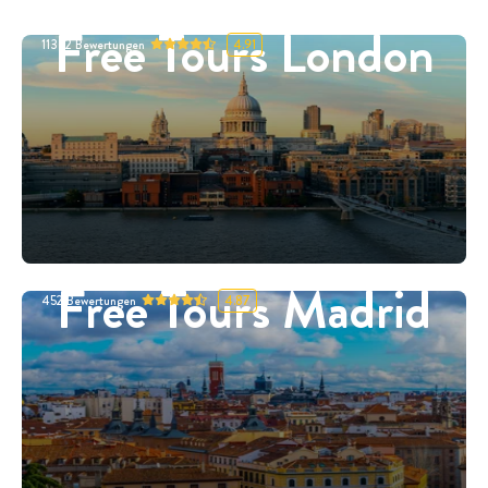
Free Tours London
11332
Bewertungen
4.91
Free Tours Madrid
452
Bewertungen
4.87