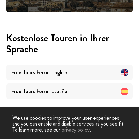
Kostenlose Touren in Ihrer
Sprache
Free Tours
Ferrol
English
Free Tours
Ferrol
Español
We use cookies to improve your user experiences
and you can enable and disable services as you see fit.
To learn more, see our
privacy policy
.
Free Walking Tour
›
Ferrol