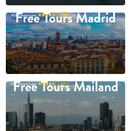
Free Tours Madrid
452
Bewertungen
4.87
Free Tours Mailand
224
Bewertungen
4.91