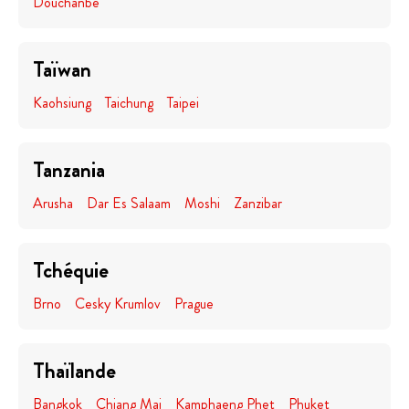
Douchanbé
Taïwan
Kaohsiung
Taichung
Taipei
Tanzania
Arusha
Dar Es Salaam
Moshi
Zanzibar
Tchéquie
Brno
Cesky Krumlov
Prague
Thaïlande
Bangkok
Chiang Mai
Kamphaeng Phet
Phuket