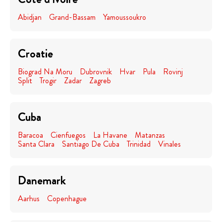
Abidjan
Grand-Bassam
Yamoussoukro
Croatie
Biograd Na Moru
Dubrovnik
Hvar
Pula
Rovinj
Split
Trogir
Zadar
Zagreb
Cuba
Baracoa
Cienfuegos
La Havane
Matanzas
Santa Clara
Santiago De Cuba
Trinidad
Vinales
Danemark
Aarhus
Copenhague