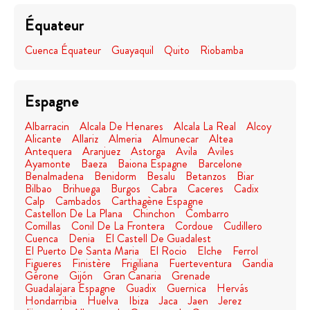
Équateur
Cuenca Équateur
Guayaquil
Quito
Riobamba
Espagne
Albarracin
Alcala De Henares
Alcala La Real
Alcoy
Alicante
Allariz
Almeria
Almunecar
Altea
Antequera
Aranjuez
Astorga
Avila
Aviles
Ayamonte
Baeza
Baiona Espagne
Barcelone
Benalmadena
Benidorm
Besalu
Betanzos
Biar
Bilbao
Brihuega
Burgos
Cabra
Caceres
Cadix
Calp
Cambados
Carthagène Espagne
Castellon De La Plana
Chinchon
Combarro
Comillas
Conil De La Frontera
Cordoue
Cudillero
Cuenca
Denia
El Castell De Guadalest
El Puerto De Santa Maria
El Rocio
Elche
Ferrol
Figueres
Finistère
Frigiliana
Fuerteventura
Gandia
Gérone
Gijón
Gran Canaria
Grenade
Guadalajara Espagne
Guadix
Guernica
Hervás
Hondarribia
Huelva
Ibiza
Jaca
Jaen
Jerez