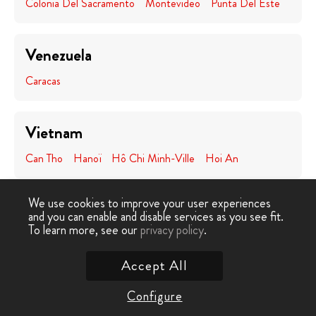
Colonia Del Sacramento
Montevideo
Punta Del Este
Venezuela
Caracas
Vietnam
Can Tho
Hanoï
Hô Chi Minh-Ville
Hoi An
We use cookies to improve your user experiences
Zambie
and you can enable and disable services as you see fit.
To learn more, see our
privacy policy
.
Lusaka
Accept All
Zimbabwe
Configure
Chutes Victoria