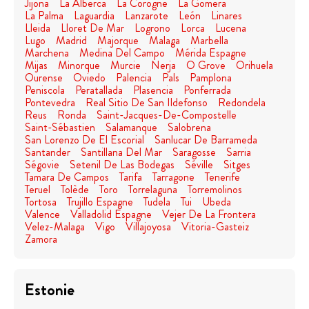
Jijona
La Alberca
La Corogne
La Gomera
La Palma
Laguardia
Lanzarote
León
Linares
Lleida
Lloret De Mar
Logrono
Lorca
Lucena
Lugo
Madrid
Majorque
Malaga
Marbella
Marchena
Medina Del Campo
Mérida Espagne
Mijas
Minorque
Murcie
Nerja
O Grove
Orihuela
Ourense
Oviedo
Palencia
Pals
Pamplona
Peniscola
Peratallada
Plasencia
Ponferrada
Pontevedra
Real Sitio De San Ildefonso
Redondela
Reus
Ronda
Saint-Jacques-De-Compostelle
Saint-Sébastien
Salamanque
Salobrena
San Lorenzo De El Escorial
Sanlucar De Barrameda
Santander
Santillana Del Mar
Saragosse
Sarria
Ségovie
Setenil De Las Bodegas
Séville
Sitges
Tamara De Campos
Tarifa
Tarragone
Tenerife
Teruel
Tolède
Toro
Torrelaguna
Torremolinos
Tortosa
Trujillo Espagne
Tudela
Tui
Ubeda
Valence
Valladolid Espagne
Vejer De La Frontera
Velez-Malaga
Vigo
Villajoyosa
Vitoria-Gasteiz
Zamora
Estonie