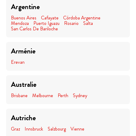
Argentine
Buenos Aires
Cafayate
Córdoba Argentine
Mendoza
Puerto Iguazu
Rosario
Salta
San Carlos De Bariloche
Arménie
Erevan
Australie
Brisbane
Melbourne
Perth
Sydney
Autriche
Graz
Innsbruck
Salzbourg
Vienne