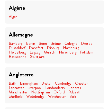
Algérie
Alger
Allemagne
Bamberg
Berlin
Bonn
Brême
Cologne
Dresde
Dusseldorf
Francfort
Fribourg
Hambourg
Heidelberg
Leipzig
Munich
Nuremberg
Potsdam
Ratisbonne
Stuttgart
Angleterre
Bath
Birmingham
Bristol
Cambridge
Chester
Lancaster
Liverpool
Londonderry
Londres
Manchester
Nottingham
Oxford
Polzeath
Sheffield
Wadebridge
Winchester
York