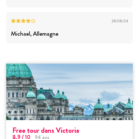
28/08/24
Michael
, Allemagne
Free tour dans Victoria
8.9
/ 10
94
avis