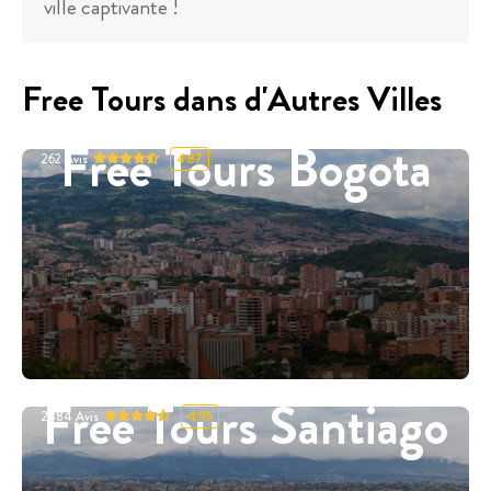
ville captivante !
Free Tours dans d'Autres Villes
Free Tours Bogota
262
Avis
4.87
Free Tours Santiago
2884
Avis
4.96