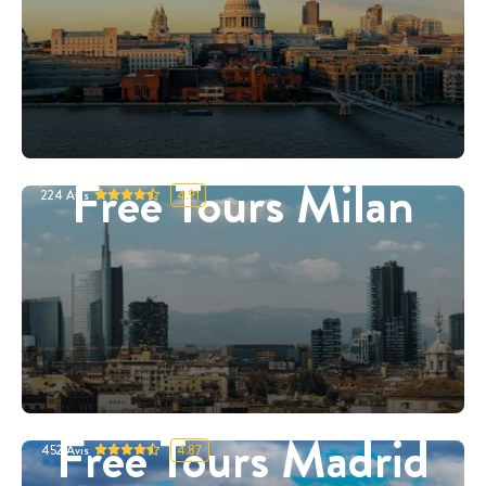
Free Tours Milan
224
Avis
4.91
Free Tours Madrid
452
Avis
4.87