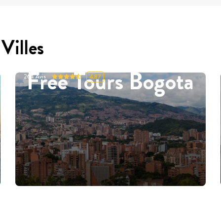
Villes
Free Tours Bogota
264
Avis
4.87