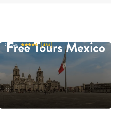
Free Tours Mexico
278
Avis
4.84