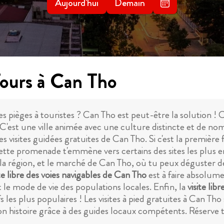
Aujourd'hui
Demain
Tours à Can Tho
des pièges à touristes ? Can Tho est peut-être la solution !
s. C'est une ville animée avec une culture distincte et de n
 visites guidées gratuites de Can Tho. Si c'est la première
ette promenade t'emmène vers certains des sites les plus
e la région, et le marché de Can Tho, où tu peux déguster de
ite libre des voies navigables de Can Tho
est à faire absolume
t le mode de vie des populations locales. Enfin, la
visite li
 les plus populaires ! Les visites à pied gratuites à Can Th
son histoire grâce à des guides locaux compétents. Réserve t