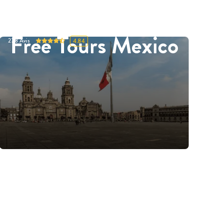
Free Tours Mexico
278
Avis
4.84