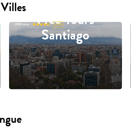
Villes
Free Tours
2886
Avis
4.95
Santiago
angue