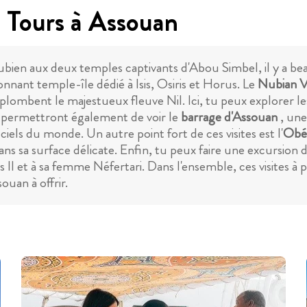
g Tours à Assouan
bien aux deux temples captivants d'Abou Simbel, il y a bea
nnant temple-île dédié à Isis, Osiris et Horus. Le
Nubian V
lombent le majestueux fleuve Nil. Ici, tu peux explorer les
ts permettront également de voir le
barrage d'Assouan
, une
iciels du monde. Un autre point fort de ces visites est l'
Obél
ans sa surface délicate. Enfin, tu peux faire une excursion 
II et à sa femme Néfertari. Dans l'ensemble, ces visites à 
ouan à offrir.