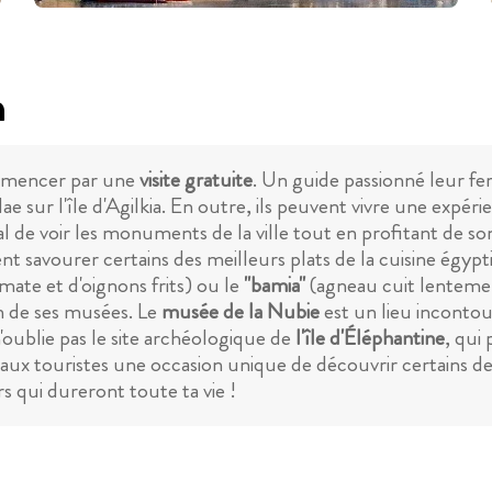
n
ommencer par une
visite gratuite
. Un guide passionné leur fe
e sur l'île d'Agilkia. En outre, ils peuvent vivre une expé
al de voir les monuments de la ville tout en profitant de s
ent savourer certains des meilleurs plats de la cuisine égy
ate et d'oignons frits) ou le
"bamia"
(agneau cuit lentemen
on de ses musées. Le
musée de la Nubie
est un lieu inconto
n'oublie pas le site archéologique de
l'île d'Éléphantine
, qui 
x touristes une occasion unique de découvrir certains des 
s qui dureront toute ta vie !