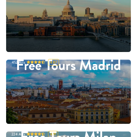
Free Tours Madrid
452
Avis
4.87
Free Tours Milan
224
Avis
4.91